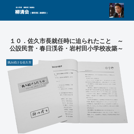
１０．佐久市長就任時に迫られたこと ～
公設民営・春日渓谷・岩村田小学校改築～
挑み続ける佐久市